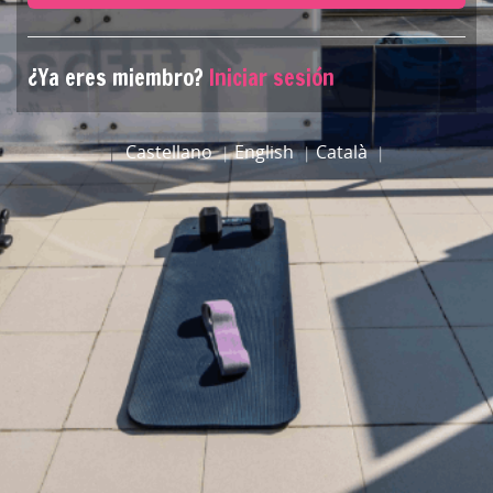
¿Ya eres miembro?
Iniciar sesión
Castellano
English
Català
|
|
|
|