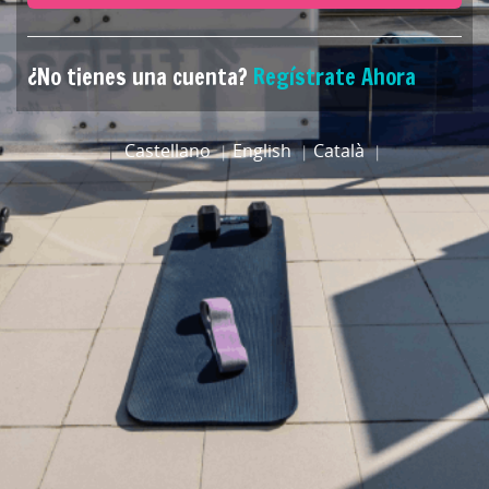
¿No tienes una cuenta?
Regístrate Ahora
Castellano
English
Català
|
|
|
|